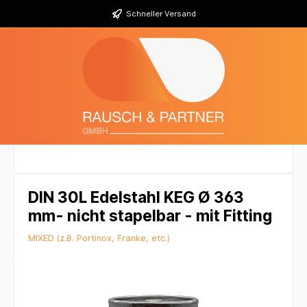
Schneller Versand
DIN 30L Edelstahl KEG Ø 363
mm- nicht stapelbar - mit Fitting
MIXED (z.B. Portinox, Franke, etc.)